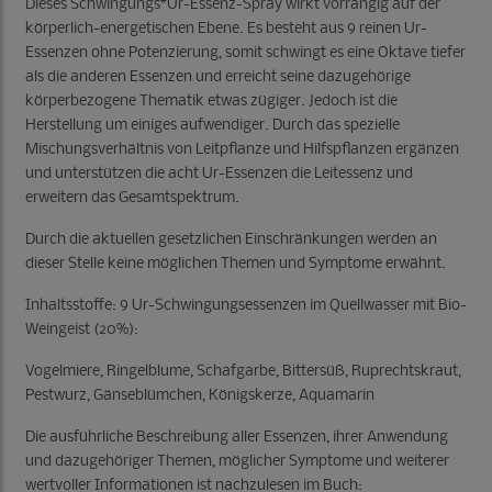
Dieses Schwingungs*Ur-Essenz-Spray wirkt vorrangig auf der
körperlich-energetischen Ebene. Es besteht aus 9 reinen Ur-
Essenzen ohne Potenzierung, somit schwingt es eine Oktave tiefer
als die anderen Essenzen und erreicht seine dazugehörige
körperbezogene Thematik etwas zügiger. Jedoch ist die
Herstellung um einiges aufwendiger. Durch das spezielle
Mischungsverhältnis von Leitpflanze und Hilfspflanzen ergänzen
und unterstützen die acht Ur-Essenzen die Leitessenz und
erweitern das Gesamtspektrum.
Durch die aktuellen gesetzlichen Einschränkungen werden an
dieser Stelle keine möglichen Themen und Symptome erwähnt.
Inhaltsstoffe: 9 Ur-Schwingungsessenzen im Quellwasser mit Bio-
Weingeist (20%):
Vogelmiere, Ringelblume, Schafgarbe, Bittersüß, Ruprechtskraut,
Pestwurz, Gänseblümchen, Königskerze, Aquamarin
Die ausführliche Beschreibung aller Essenzen, ihrer Anwendung
und dazugehöriger Themen, möglicher Symptome und weiterer
wertvoller Informationen ist nachzulesen im Buch: