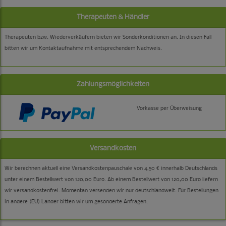
Therapeuten & Händler
Therapeuten bzw. Wiederverkäufern bieten wir Sonderkonditionen an. In diesen Fall
bitten wir um Kontaktaufnahme mit entsprechendem Nachweis.
Zahlungsmöglichkeiten
Vorkasse per Überweisung
Versandkosten
Wir berechnen aktuell eine Versandkostenpauschale von 4,50 € innerhalb Deutschlands
unter einem Bestellwert von 120,00 Euro. Ab einem Bestellwert von 120,00 Euro liefern
wir versandkostenfrei. Momentan versenden wir nur deutschlandweit. Für Bestellungen
in andere (EU) Länder bitten wir um gesonderte Anfragen.