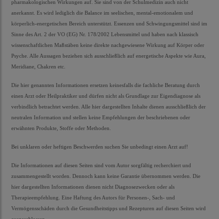
pharmakologischen Wirkungen auf. Sie sind von der Schulmedizin auch nicht
anerkannt. Es wird lediglich die Balance im seelischen, mental-emotionalem und
körperlich-energetischen Bereich unterstützt. Essenzen und Schwingungsmittel sind im
Sinne des Art. 2 der VO (EG) Nr. 178/2002 Lebensmittel und haben nach klassisch
wissenschaftlichen Maßstäben keine direkte nachgewiesene Wirkung auf Körper oder
Psyche. Alle Aussagen beziehen sich ausschließlich auf energetische Aspekte wie Aura,
Meridiane, Chakren etc.
Die hier genannten Informationen ersetzen keinesfalls die fachliche Beratung durch
einen Arzt oder Heilpraktiker und dürfen nicht als Grundlage zur Eigendiagnose als
verbindlich betrachtet werden. Alle hier dargestellten Inhalte dienen ausschließlich der
neutralen Information und stellen keine Empfehlungen der beschriebenen oder
erwähnten Produkte, Stoffe oder Methoden.
Bei unklaren oder heftigen Beschwerden suchen Sie unbedingt einen Arzt auf!
Die Informationen auf diesen Seiten sind vom Autor sorgfältig recherchiert und
zusammengestellt worden. Dennoch kann keine Garantie übernommen werden. Die
hier dargestellten Informationen dienen nicht Diagnosezwecken oder als
Therapieempfehlung. Eine Haftung des Autors für Personen-, Sach- und
Vermögensschäden durch die Gesundheitstipps und Rezepturen auf diesen Seiten wird