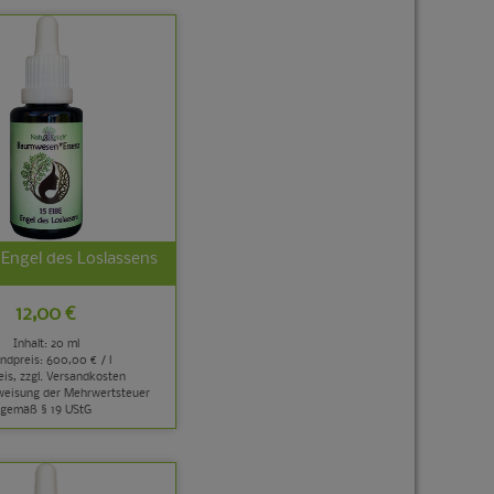
- Engel des Loslassens
12,00 €
Inhalt: 20 ml
ndpreis:
600,00 € / l
is, zzgl.
Versandkosten
weisung der Mehrwertsteuer
gemäß § 19 UStG