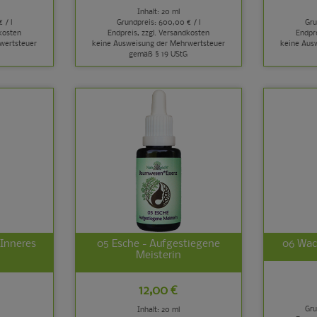
Inhalt: 20 ml
 / l
Grundpreis:
600,00 € / l
Gru
kosten
Endpreis, zzgl.
Versandkosten
Endpre
wertsteuer
keine Ausweisung der Mehrwertsteuer
keine Aus
gemäß § 19 UStG
Inneres
05 Esche - Aufgestiegene
06 Wach
Meisterin
12,00 €
Gru
Inhalt: 20 ml