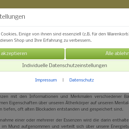
tellungen
Cookies. Einige von ihnen sind essenziell (z.B. für den Warenkor
iesen Shop und Ihre Erfahrung zu verbessern.
Alle Produkte
Kontakt
Individuelle Datenschutzeinstellungen
Impressum
|
Datenschutz
nzen mit den Informationen und Merkmalen verschiedener B
amen Eigenschaften über unseren Ätherkörper auf unseren Mental
n tiefen, oft alten Blockaden entstanden und gespeichert sind.
innahme einer oder mehrerer der Essenzen wird die darin enthal
e im Mund aufgenommen und verteilt sich über unsere Energie