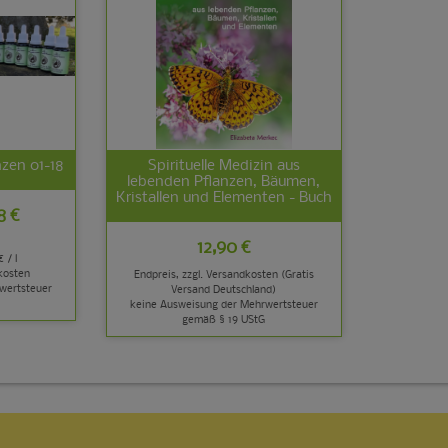
zen 01-18
Spirituelle Medizin aus
lebenden Pflanzen, Bäumen,
Kristallen und Elementen - Buch
8 €
12,90 €
€ / l
kosten
Endpreis, zzgl.
Versandkosten (Gratis
wertsteuer
Versand Deutschland)
keine Ausweisung der Mehrwertsteuer
gemäß § 19 UStG