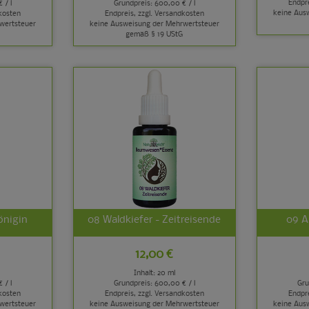
Endpre
 / l
Grundpreis:
600,00 € / l
keine Aus
kosten
Endpreis, zzgl.
Versandkosten
wertsteuer
keine Ausweisung der Mehrwertsteuer
gemäß § 19 UStG
önigin
08 Waldkiefer - Zeitreisende
09 A
12,00 €
Inhalt: 20 ml
 / l
Grundpreis:
600,00 € / l
Gru
kosten
Endpreis, zzgl.
Versandkosten
Endpre
wertsteuer
keine Ausweisung der Mehrwertsteuer
keine Aus