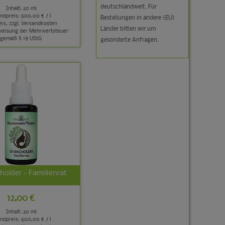
deutschlandweit. Für
Inhalt: 20 ml
ndpreis:
600,00 € / l
Bestellungen in andere (EU)
is, zzgl.
Versandkosten
Länder bitten wir um
weisung der Mehrwertsteuer
gemäß § 19 UStG
gesonderte Anfragen.
older - Familienrat
12,00 €
Inhalt: 20 ml
ndpreis:
600,00 € / l