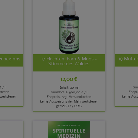
Neubeginns
17 Flechten, Farn & Moos -
18 Mutte
Stimme des Waldes
12,00 €
 / l
Gru
Inhalt: 20 ml
kosten
Endpre
Grundpreis:
600,00 € / l
wertsteuer
keine Aus
Endpreis, zzgl.
Versandkosten
keine Ausweisung der Mehrwertsteuer
gemäß § 19 UStG