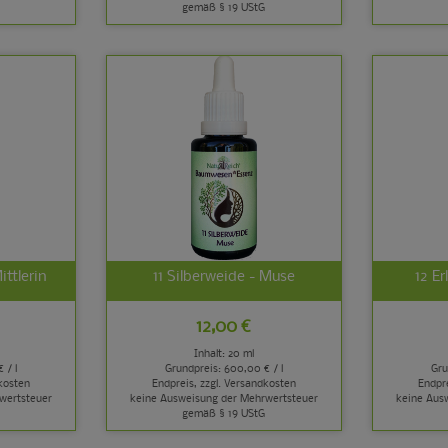
gemäß § 19 UStG
ittlerin
11 Silberweide - Muse
12 Er
12,00 €
Inhalt: 20 ml
 / l
Grundpreis:
600,00 € / l
Gru
kosten
Endpreis, zzgl.
Versandkosten
Endpre
wertsteuer
keine Ausweisung der Mehrwertsteuer
keine Aus
gemäß § 19 UStG