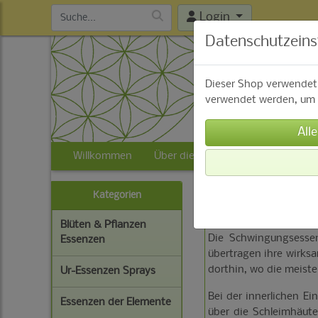
Login
Datenschutzeins
Dieser Shop verwendet 
verwendet werden, um d
Willkommen
Über die Essenzen
Fragen
Baumwesen Essenzen
Kategorien
Blüten & Pflanzen
Die Schwingungsesse
Essenzen
übertragen ihre wirks
dorthin, wo die meiste
Ur-Essenzen Sprays
Bei der innerlichen E
Essenzen der Elemente
über die Schleimhäut