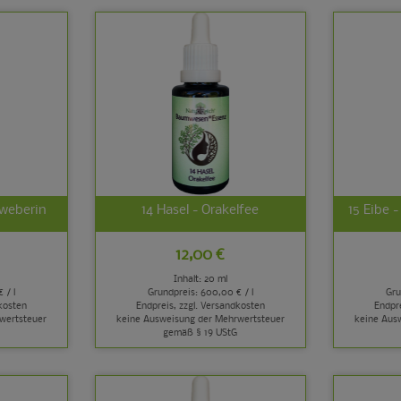
eweberin
14 Hasel - Orakelfee
15 Eibe 
12,00 €
Inhalt: 20 ml
 / l
Grundpreis:
600,00 € / l
Gru
kosten
Endpreis, zzgl.
Versandkosten
Endpre
wertsteuer
keine Ausweisung der Mehrwertsteuer
keine Aus
gemäß § 19 UStG