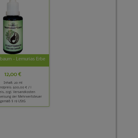
rbaum - Lemurias Erbe
12,00 €
Inhalt: 20 ml
ndpreis:
600,00 € / l
is, zzgl.
Versandkosten
weisung der Mehrwertsteuer
gemäß § 19 UStG