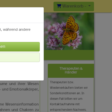
Warenkorb -
b), während andere
Sortierung wählen
Therapeuten &
Händler
Therapeuten bzw.
äume und ihrer Wesen
Wiederverkäufern bieten wir
- und Emotionalkörper,
Sonderkonditionen an. In
diesen Fall bitten wir um
tene Wesensinformation
Kontaktaufnahme mit
bahnen und Chakren zu
entsprechendem Nachweis.