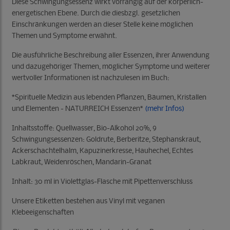
Diese Schwingungsessenz wirkt vorrangig auf der körperlich-
energetischen Ebene. Durch die diesbzgl. gesetzlichen
Einschränkungen werden an dieser Stelle keine möglichen
Themen und Symptome erwähnt.
Die ausführliche Beschreibung aller Essenzen, ihrer Anwendung
und dazugehöriger Themen, möglicher Symptome und weiterer
wertvoller Informationen ist nachzulesen im Buch:
*Spirituelle Medizin aus lebenden Pflanzen, Bäumen, Kristallen
und Elementen - NATURREICH Essenzen*
(mehr Infos)
Inhaltsstoffe: Quellwasser, Bio-Alkohol 20%, 9
Schwingungsessenzen: Goldrute, Berberitze, Stephanskraut,
Ackerschachtelhalm, Kapuzinerkresse, Hauhechel, Echtes
Labkraut, Weidenröschen, Mandarin-Granat
Inhalt: 30 ml in Violettglas-Flasche mit Pipettenverschluss
Unsere Etiketten bestehen aus Vinyl mit veganen
Klebeeigenschaften