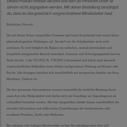
Dieses Produkt enthält Alkohol und darf an Personen unter 18
Jahren nicht abgegeben werden. Mit deiner Bestellung bestätigst
du, dass du das gesetzlich vorgeschriebene Mindestalter hast
.
Rechtlicher Hinweis:
Die auf diesen Seiten vorgestellten Essenzen sind keine Arzneimittel und weisen keine
pharmakologischen Wirkungen auf. Sie sind von der Schulmedizin auch nicht
anerkannt. Es wird lediglich die Balance im seelischen, mental-emotionalem und
körperlich-energetischen Bereich unterstützt. Essenzen und Schwingungsmittel sind im
Sinne des Art. 2 der VO (EG) Nr. 178/2002 Lebensmittel und haben nach klassisch
wissenschaftlichen Maßstäben keine direkte nachgewiesene Wirkung auf Körper oder
Psyche. Alle Aussagen beziehen sich ausschließlich auf energetische Aspekte wie Aura,
Meridiane, Chakren etc.
Die hier genannten Informationen ersetzen keinesfalls die fachliche Beratung durch
einen Arzt oder Heilpraktiker und dürfen nicht als Grundlage zur Eigendiagnose als
verbindlich betrachtet werden. Alle hier dargestellten Inhalte dienen ausschließlich der
neutralen Information und stellen keine Empfehlungen der beschriebenen oder
erwähnten Produkte, Stoffe oder Methoden.
Bei unklaren oder heftigen Beschwerden suchen Sie unbedingt einen Arzt auf!