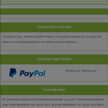
Therapeuten & Händler
Therapeuten bzw. Wiederverkäufern bieten wir Sonderkonditionen an. In diesen Fall
bitten wir um Kontaktaufnahme mit entsprechendem Nachweis.
Zahlungsmöglichkeiten
Vorkasse per Überweisung
Versandkosten
Wir berechnen aktuell eine Versandkostenpauschale von 4,50 € innerhalb Deutschlands
unter einem Bestellwert von 120,00 Euro. Ab einem Bestellwert von 120,00 Euro liefern