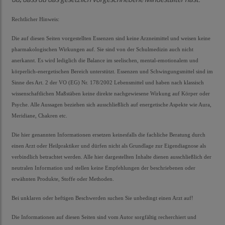
du, dass du das gesetzlich vorgeschriebene Mindestalter hast
.
Rechtlicher Hinweis:
Die auf diesen Seiten vorgestellten Essenzen sind keine Arzneimittel und weisen keine
pharmakologischen Wirkungen auf. Sie sind von der Schulmedizin auch nicht
anerkannt. Es wird lediglich die Balance im seelischen, mental-emotionalem und
körperlich-energetischen Bereich unterstützt. Essenzen und Schwingungsmittel sind im
Sinne des Art. 2 der VO (EG) Nr. 178/2002 Lebensmittel und haben nach klassisch
wissenschaftlichen Maßstäben keine direkte nachgewiesene Wirkung auf Körper oder
Psyche. Alle Aussagen beziehen sich ausschließlich auf energetische Aspekte wie Aura,
Meridiane, Chakren etc.
Die hier genannten Informationen ersetzen keinesfalls die fachliche Beratung durch
einen Arzt oder Heilpraktiker und dürfen nicht als Grundlage zur Eigendiagnose als
verbindlich betrachtet werden. Alle hier dargestellten Inhalte dienen ausschließlich der
neutralen Information und stellen keine Empfehlungen der beschriebenen oder
erwähnten Produkte, Stoffe oder Methoden.
Bei unklaren oder heftigen Beschwerden suchen Sie unbedingt einen Arzt auf!
Die Informationen auf diesen Seiten sind vom Autor sorgfältig recherchiert und