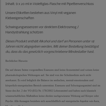
Inhalt: 9 x 20 ml in Violettglas-Flasche mit Pipettenverschluss
Unsere Etiketten bestehen aus Vinyl mit veganen
Klebeeigenschaften
Schwingungsessenzen vor direktem Elektrosmog /
Handystrahlung schützen
Dieses Produkt enthält Alkohol und darf an Personen unter 18
Jahren nicht abgegeben werden. Mit deiner Bestellung bestätigst
du, dass du das gesetzlich vorgeschriebene Mindestalter hast
.
Rechtlicher Hinweis:
Die auf diesen Seiten vorgestellten Essenzen sind keine Arzneimittel und weisen keine
pharmakologischen Wirkungen auf. Sie sind von der Schulmedizin auch nicht
anerkannt. Es wird lediglich die Balance im seelischen, mental-emotionalem und
körperlich-energetischen Bereich unterstützt. Essenzen und Schwingungsmittel sind im
Sinne des Art. 2 der VO (EG) Nr. 178/2002 Lebensmittel und haben nach klassisch
wissenschaftlichen Maßstäben keine direkte nachgewiesene Wirkung auf Körper oder
Psyche. Alle Aussagen beziehen sich ausschließlich auf energetische Aspekte wie Aura,